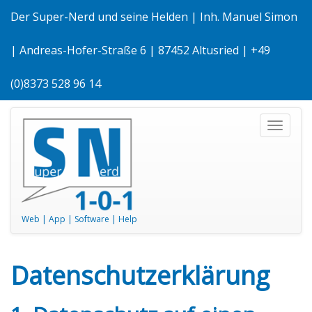
Der Super-Nerd und seine Helden | Inh. Manuel Simon
| Andreas-Hofer-Straße 6 | 87452 Altusried | +49
(0)8373 528 96 14
Naviga
ein-/a
Web | App | Software | Help
Datenschutzerklärung